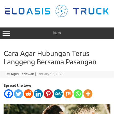
Skip
to
content
Menu
Cara Agar Hubungan Terus
Langgeng Bersama Pasangan
By
Agus Setiawan
|
January 17, 2025
Spread the love